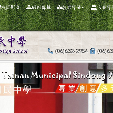
球資訊網
校園影音
網站導覽
教師專區
人事專
(06)632-2954
(06)6