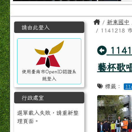
工具列
頁尾區域
主內容區
Home
新東國中
左邊區域內容
請由此登入
114121
回上
11
藝杯歌
使用臺南市OpenID認證系
統登入
標籤：
1
行政處室
「1141
以下為「114
點擊放大觀看「
選單載入失敗，請重新整
理頁面。