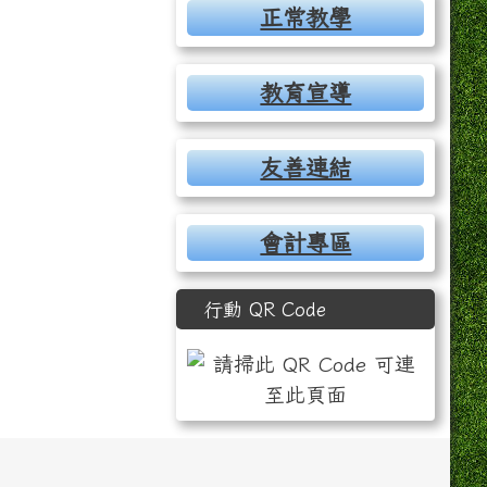
正常教學
教育宣導
友善連結
奏」之相片編號 21 原圖
、第二次段考、華藝杯歌唱演奏」之相片編號 22 原圖
141218 市長杯數學競賽、第二次段考、華藝杯歌唱演奏」之相片編號 2
會計專區
行動 QR Code