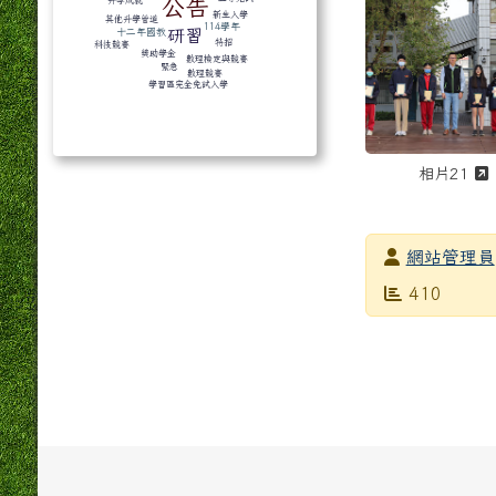
公告
升學成就
新生入學
其他升學管道
114學年
研習
十二年國教
特招
科技競賽
獎助學金
數理檢定與競賽
緊急
數理競賽
學習區完全免試入學
相片21
發布者
網站管理員
發布日期
瀏覽次數
410