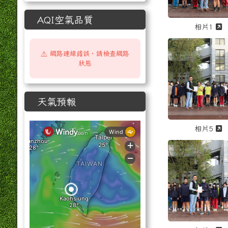
AQI空氣品質
相片1
點擊放大觀看「
⚠️ 網路連線錯誤，請檢查網路
狀態
天氣預報
相片5
點擊放大觀看「