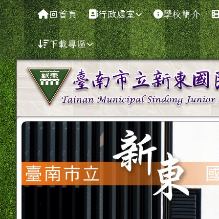
導覽列
跳至主內容區
臺南市新營區新東國中全
回首頁
行政處室
學校簡介
下載專區