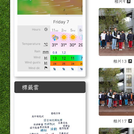
相片9
點擊放大觀看「
相片13
點擊放大觀看「
標籤雲
標籤雲導覽
暑期行事
高中職免試
相片17
語言檢定與競賽
五專完免
教師甄試
教師榮譽
獎學金
數位競賽
語文競賽
活動
體育競賽
轉知
點擊放大觀看「
五專免試