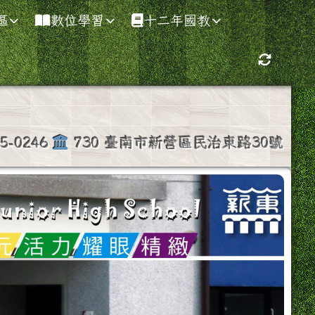
區
數位學習
十二年國教
重新取得
35-0246
730 臺南市新營區民治東路30號