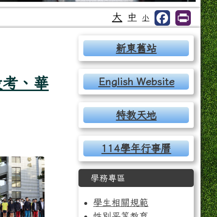
大
中
小
右邊區域內容
新東舊站
段考、華
English Website
特教天地
114學年行事曆
、華藝杯歌唱演奏」活動相簿
之相片列表，共有 23 張。
演奏」之相片，編號 1 / 23
二次段考、華藝杯歌唱演奏」之相片，編號 2 / 23
 市長杯數學競賽、第二次段考、華藝杯歌唱演奏」之相片，
觀看「1141218 市長杯數學競賽、第二次段考、華藝
學務專區
學生相關規範
性別平等教育