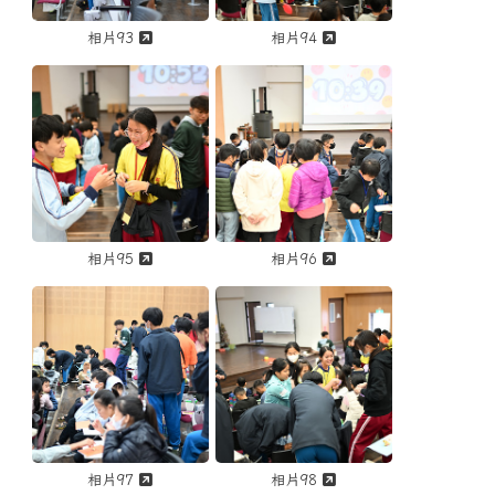
另開新視窗觀看「114年高斯數理育樂營」之相片編號 
另開新視窗觀看「114年
相片93
相片94
點擊放大觀看「114年高斯數理育樂營」之相片，編號 95
點擊放大觀看「114年高斯數理育樂
另開新視窗觀看「114年高斯數理育樂營」之相片編號 
另開新視窗觀看「114年
相片95
相片96
點擊放大觀看「114年高斯數理育樂營」之相片，編號 97
點擊放大觀看「114年高斯數理育樂
另開新視窗觀看「114年高斯數理育樂營」之相片編號 
另開新視窗觀看「114年
相片97
相片98