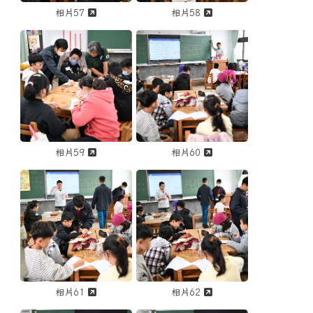
另開新視窗觀看「114年高斯數理育樂營」之相片編號 
另開新視窗觀看「114年
相片57
相片58
點擊放大觀看「114年高斯數理育樂營」之相片，編號 59
點擊放大觀看「114年高斯數理育樂
另開新視窗觀看「114年高斯數理育樂營」之相片編號 
另開新視窗觀看「114年
相片59
相片60
點擊放大觀看「114年高斯數理育樂營」之相片，編號 61
點擊放大觀看「114年高斯數理育樂
另開新視窗觀看「114年高斯數理育樂營」之相片編號 
另開新視窗觀看「114年
相片61
相片62