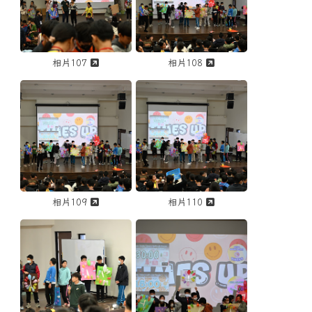
另開新視窗觀看「114年高斯數理育樂營」之相片編號 
另開新視窗觀看「114年
相片107
相片108
點擊放大觀看「114年高斯數理育樂營」之相片，編號 10
點擊放大觀看「114年高斯數理育樂
另開新視窗觀看「114年高斯數理育樂營」之相片編號 
另開新視窗觀看「114年
相片109
相片110
點擊放大觀看「114年高斯數理育樂營」之相片，編號 11
點擊放大觀看「114年高斯數理育樂