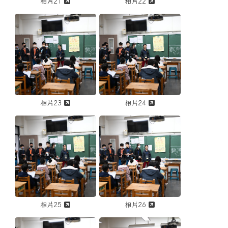
另開新視窗觀看「114年高斯數理育樂營」之相片編號 
另開新視窗觀看「114年
相片21
相片22
點擊放大觀看「114年高斯數理育樂營」之相片，編號 23
點擊放大觀看「114年高斯數理育樂
另開新視窗觀看「114年高斯數理育樂營」之相片編號 
另開新視窗觀看「114年
相片23
相片24
點擊放大觀看「114年高斯數理育樂營」之相片，編號 25
點擊放大觀看「114年高斯數理育樂
另開新視窗觀看「114年高斯數理育樂營」之相片編號 
另開新視窗觀看「114年
相片25
相片26
點擊放大觀看「114年高斯數理育樂營」之相片，編號 27
點擊放大觀看「114年高斯數理育樂