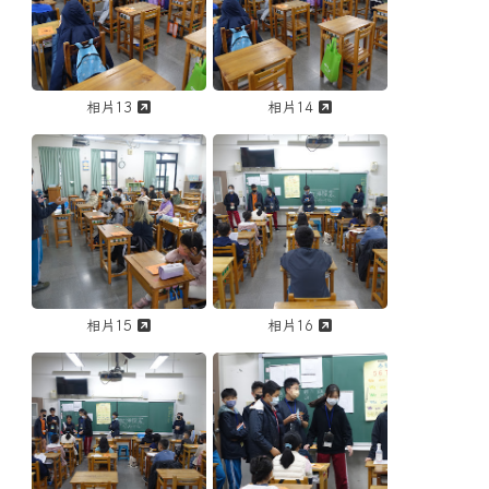
另開新視窗觀看「114年高斯數理育樂營」之相片編號 
另開新視窗觀看「114年
相片13
相片14
點擊放大觀看「114年高斯數理育樂營」之相片，編號 15
點擊放大觀看「114年高斯數理育樂
另開新視窗觀看「114年高斯數理育樂營」之相片編號 
另開新視窗觀看「114年
相片15
相片16
點擊放大觀看「114年高斯數理育樂營」之相片，編號 17
點擊放大觀看「114年高斯數理育樂