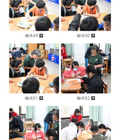
另開新視窗觀看「114年高斯數理育樂營」之相片編號 
另開新視窗觀看「114年
相片49
相片50
點擊放大觀看「114年高斯數理育樂營」之相片，編號 51
點擊放大觀看「114年高斯數理育樂
另開新視窗觀看「114年高斯數理育樂營」之相片編號 
另開新視窗觀看「114年
相片51
相片52
點擊放大觀看「114年高斯數理育樂營」之相片，編號 53
點擊放大觀看「114年高斯數理育樂