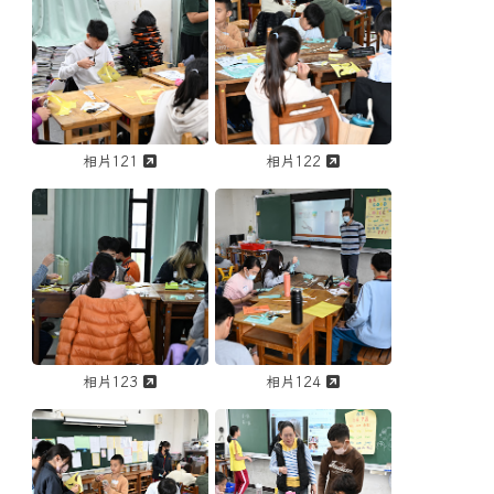
另開新視窗觀看「114年高斯數理育樂營」之相片編號 
另開新視窗觀看「114年
相片121
相片122
點擊放大觀看「114年高斯數理育樂營」之相片，編號 12
點擊放大觀看「114年高斯數理育樂
另開新視窗觀看「114年高斯數理育樂營」之相片編號 
另開新視窗觀看「114年
相片123
相片124
點擊放大觀看「114年高斯數理育樂營」之相片，編號 12
點擊放大觀看「114年高斯數理育樂