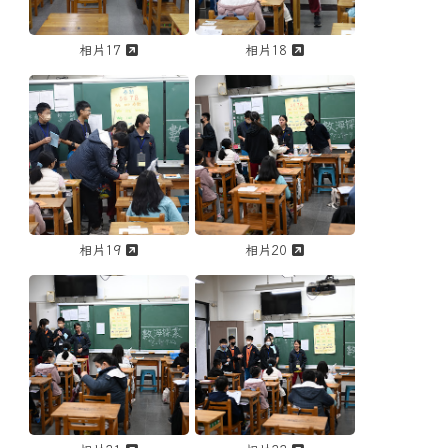
另開新視窗觀看「114年高斯數理育樂營」之相片編號 
另開新視窗觀看「114年
相片17
相片18
點擊放大觀看「114年高斯數理育樂營」之相片，編號 19
點擊放大觀看「114年高斯數理育樂
另開新視窗觀看「114年高斯數理育樂營」之相片編號 
另開新視窗觀看「114年
相片19
相片20
點擊放大觀看「114年高斯數理育樂營」之相片，編號 21
點擊放大觀看「114年高斯數理育樂