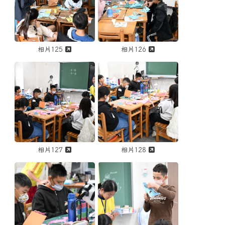
另開新視窗觀看「114年高斯數理育樂營」之相片編號 
另開新視窗觀看「114年
相片125
相片126
點擊放大觀看「114年高斯數理育樂營」之相片，編號 12
點擊放大觀看「114年高斯數理育樂
另開新視窗觀看「114年高斯數理育樂營」之相片編號 
另開新視窗觀看「114年
相片127
相片128
點擊放大觀看「114年高斯數理育樂營」之相片，編號 12
點擊放大觀看「114年高斯數理育樂