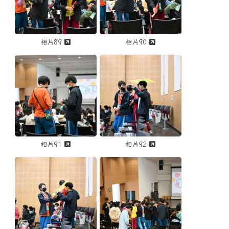
另開新視窗觀看「114年高斯數理育樂營」之相片編號 
另開新視窗觀看「114年
相片89
相片90
點擊放大觀看「114年高斯數理育樂營」之相片，編號 91
點擊放大觀看「114年高斯數理育樂
另開新視窗觀看「114年高斯數理育樂營」之相片編號 
另開新視窗觀看「114年
相片91
相片92
點擊放大觀看「114年高斯數理育樂營」之相片，編號 93
點擊放大觀看「114年高斯數理育樂