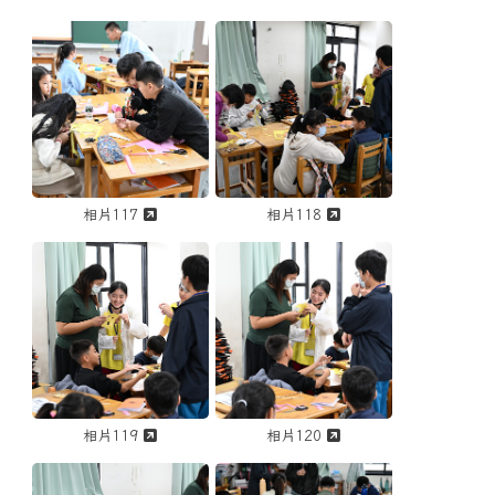
點擊放大觀看「114年高斯數理育樂營」之相片，編號 11
點擊放大觀看「114年高斯數理育樂
另開新視窗觀看「114年高斯數理育樂營」之相片編號 
另開新視窗觀看「114年
相片117
相片118
點擊放大觀看「114年高斯數理育樂營」之相片，編號 11
點擊放大觀看「114年高斯數理育樂
另開新視窗觀看「114年高斯數理育樂營」之相片編號 
另開新視窗觀看「114年
相片119
相片120
點擊放大觀看「114年高斯數理育樂營」之相片，編號 12
點擊放大觀看「114年高斯數理育樂