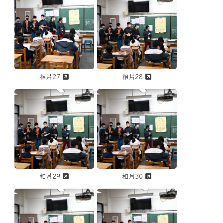
另開新視窗觀看「114年高斯數理育樂營」之相片編號 
另開新視窗觀看「114年
相片27
相片28
點擊放大觀看「114年高斯數理育樂營」之相片，編號 29
點擊放大觀看「114年高斯數理育樂
另開新視窗觀看「114年高斯數理育樂營」之相片編號 
另開新視窗觀看「114年
相片29
相片30
點擊放大觀看「114年高斯數理育樂營」之相片，編號 31
點擊放大觀看「114年高斯數理育樂