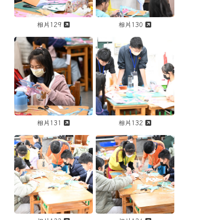
另開新視窗觀看「114年高斯數理育樂營」之相片編號 
另開新視窗觀看「114年
相片129
相片130
點擊放大觀看「114年高斯數理育樂營」之相片，編號 13
點擊放大觀看「114年高斯數理育樂
另開新視窗觀看「114年高斯數理育樂營」之相片編號 
另開新視窗觀看「114年
相片131
相片132
點擊放大觀看「114年高斯數理育樂營」之相片，編號 13
點擊放大觀看「114年高斯數理育樂