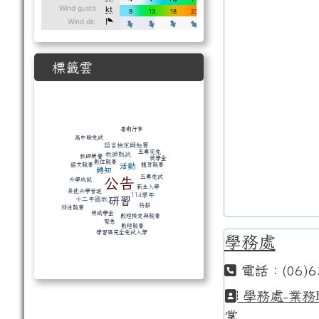
標籤雲
標籤雲導覽
暑期行事
高中職免試
語言檢定與競賽
五專完免
教師甄試
教師榮譽
獎學金
數位競賽
體育競賽
語文競賽
活動
轉知
五專免試
公告
升學成就
新生入學
其他升學管道
114學年
研習
十二年國教
特招
科技競賽
獎助學金
數理檢定與競賽
緊急
數理競賽
學習區完全免試入學
學務處
電話：(06)6
學務處-業務
掌