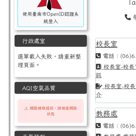
Ta
使用臺南市OpenID認證系
學
統登入
行政處室
校長室
電話：(06)6
選單載入失敗，請重新整
理頁面。
校長室-校長
訊
校長室-校長
AQI空氣品質
介
⚠️ 網路連線錯誤，請檢查網路
教務處
狀態
電話：(06)6