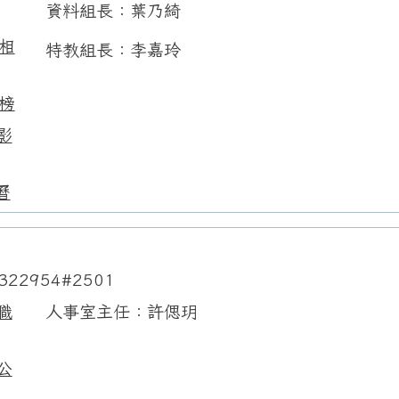
資料組長：葉乃綺
相
特教組長：李嘉玲
榜
影
曆
322954#2501
職
人事室主任：許偲玥
公