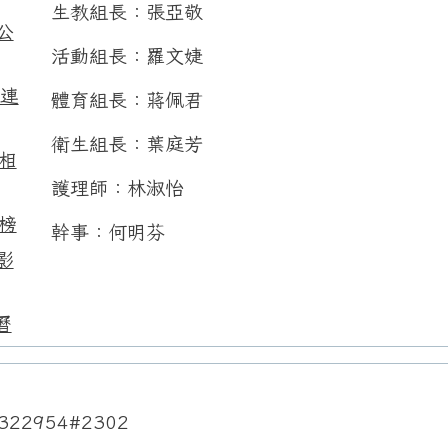
生教組長：張亞敬
公
活動組長：羅文婕
用連
體育組長：蔣佩君
衛生組長：葉庭芳
相
護理師：林淑怡
榜
幹事：何明芬
影
曆
322954#2302