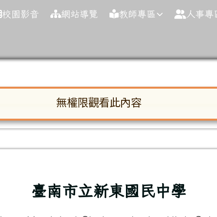
球資訊網
校園影音
網站導覽
教師專區
人事專
(06)632-2954
(06)6
無權限觀看此內容
啟。請使用 Tab 鍵在選項間移動焦點。按下 En
域
臺南市立新東國民中學