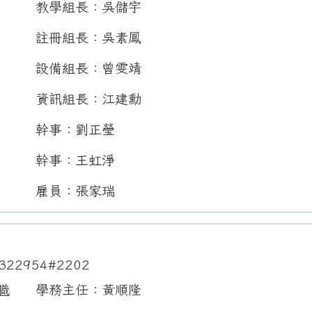
教學組長：吳儲宇
註冊組長：吳素鳳
設備組長：曾雯靖
資訊組長：江建勳
幹事：劉正瑩
幹事：王虹淨
雇員：張家瑞
322954#2202
職
學務主任：黃順隆