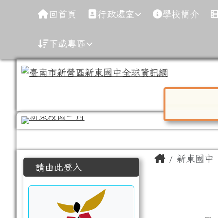
導覽列
跳至主內容區
臺南市新營區新東國中全
回首頁
行政處室
學校簡介
下載專區
對話框已開
工具列
頁尾區域
主內容區
Home
新東國中
左邊區域內容
請由此登入