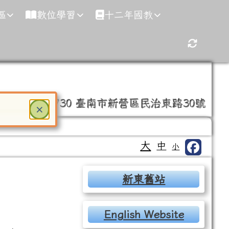
區
數位學習
十二年國教
重新取得
35-0246
730 臺南市新營區民治東路30號
關閉
×
ter 鍵或空白鍵確認，按下 Escape 鍵關閉
大
中
小
右邊區域內容
新東舊站
English Website