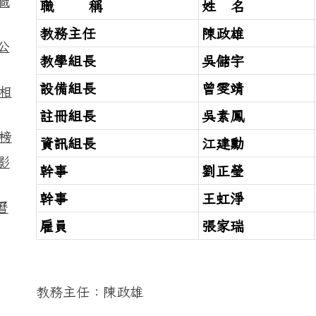
職
職 稱
姓 名
教務主任
陳政雄
公
教學組長
吳儲宇
設備組長
曾雯靖
相
註冊組長
吳素鳳
榜
資訊組長
江建勳
影
幹事
劉正瑩
幹事
王虹淨
曆
雇員
張家瑞
教務主任：陳政雄