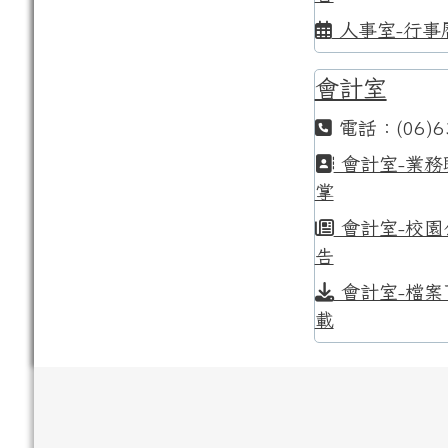
人事室-行事
會計室
電話：(06)6
會計室-業務
掌
會計室-校園
告
會計室-檔案
載