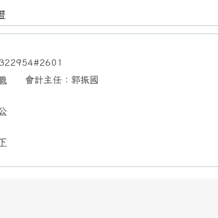
曆
322954#2601
職
會計主任：郭振國
公
下