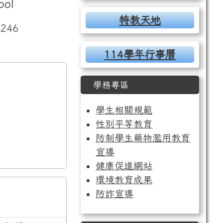
ool
特教天地
246
114學年行事曆
學務專區
學生相關規範
性別平等教育
防制學生藥物濫用教育
宣導
健康促進網站
環境教育成果
防詐宣導