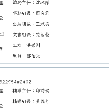
職
總務主任：沈璋傑
事務組長：簡宜君
公
出納組長：王淑美
相
文書組長：范智藝
工友：洪崇淵
曆
雇員：鄭佑光
322954#2402
職
輔導主任：邱詩娟
輔導組長：姜義芳
公