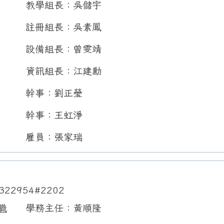
教學組長：吳儲宇
註冊組長：吳素鳳
設備組長：曾雯靖
資訊組長：江建勳
幹事：劉正瑩
幹事：王虹淨
雇員：張家瑞
322954#2202
職
學務主任：黃順隆