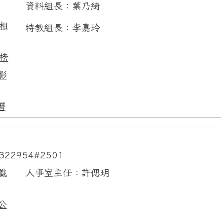
資料組長：葉乃綺
相
特教組長：李嘉玲
榜
影
曆
322954#2501
職
人事室主任：許偲玥
公