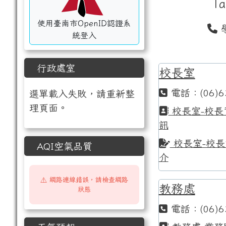
Ta
使用臺南市OpenID認證系
學
統登入
行政處室
校長室
電話：(06)6
選單載入失敗，請重新整
理頁面。
校長室-校長
訊
校長室-校長
AQI空氣品質
介
⚠️ 網路連線錯誤，請檢查網路
教務處
狀態
電話：(06)6