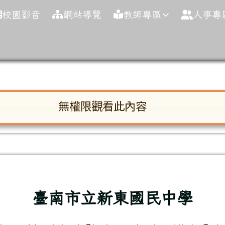
球資訊網
校園影音
網站導覽
教師專區
人事專
(06)632-2954
(06)6
無權限觀看此內容
啟。請使用 Tab 鍵在選項間移動焦點。按下 En
域
臺南市立新東國民中學