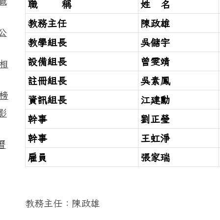
職
職 稱
姓 名
教務主任
陳政雄
公
教學組長
吳儲宇
設備組長
曾雯靖
相
註冊組長
吳素鳳
榜
資訊組長
江建勳
影
幹事
劉正瑩
幹事
王虹淨
曆
雇員
張家瑞
教務主任：陳政雄