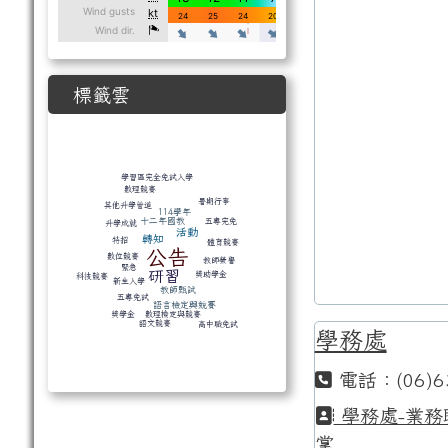
標籤雲
標籤雲導覽
學習區完全免試入學
數理競賽
暑期行事
其他升學管道
114學年
十二年國教
五專完免
升學成就
活動
轉知
特招
體育競賽
公告
數位競賽
教師榮譽
緊急
研習
獎助學金
科技競賽
新生入學
教師甄試
五專免試
語言檢定與競賽
獎學金
數理檢定與競賽
語文競賽
高中職免試
學務處
電話：(06)6
學務處-業務
掌