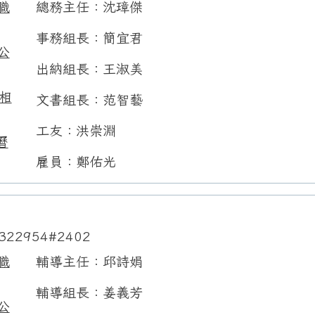
職
總務主任：沈璋傑
事務組長：簡宜君
公
出納組長：王淑美
相
文書組長：范智藝
工友：洪崇淵
曆
雇員：鄭佑光
322954#2402
職
輔導主任：邱詩娟
輔導組長：姜義芳
公