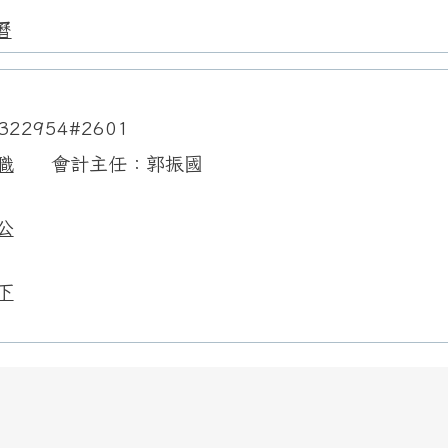
曆
322954#2601
職
會計主任：郭振國
公
下