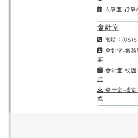
人事室-行事
會計室
電話：(06)6
會計室-業務
掌
會計室-校園
告
會計室-檔案
載