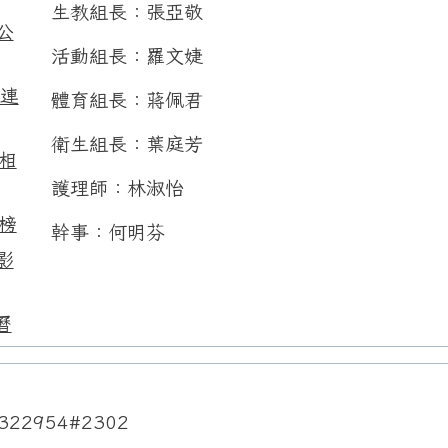
生教組長：張亞敬
公
活動組長：羅文婕
用連
體育組長：蔣佩君
衛生組長：葉庭芳
相
護理師：林淑怡
榜
幹事：何明芬
影
曆
322954#2302