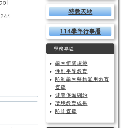
ool
特教天地
246
114學年行事曆
學務專區
學生相關規範
性別平等教育
防制學生藥物濫用教育
宣導
健康促進網站
環境教育成果
防詐宣導