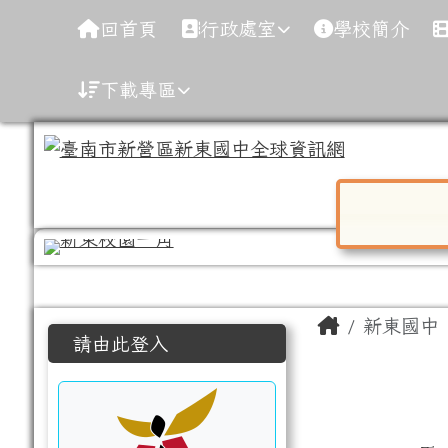
導覽列
跳至主內容區
臺南市新營區新東國中全
回首頁
行政處室
學校簡介
下載專區
對話框已開
工具列
頁尾區域
主內容區
Home
新東國中
左邊區域內容
請由此登入