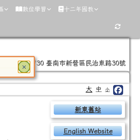
區
數位學習
十二年國教
重新取得
35-0246
730 臺南市新營區民治東路30號
關閉
×
ter 鍵或空白鍵確認，按下 Escape 鍵關閉
大
中
小
右邊區域內容
新東舊站
English Website