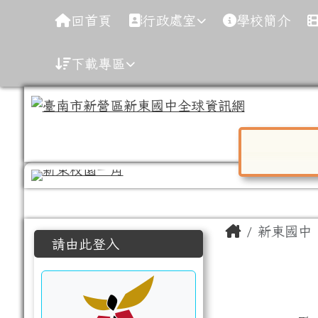
導覽列
跳至主內容區
臺南市新營區新東國中全
回首頁
行政處室
學校簡介
下載專區
對話框已開
工具列
頁尾區域
主內容區
Home
新東國中
左邊區域內容
請由此登入