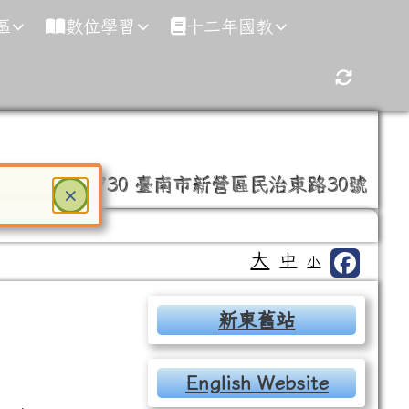
區
數位學習
十二年國教
重新取得
35-0246
730 臺南市新營區民治東路30號
關閉
×
ter 鍵或空白鍵確認，按下 Escape 鍵關閉
大
中
小
右邊區域內容
新東舊站
English Website