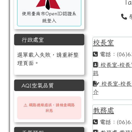
Ta
使用臺南市OpenID認證系
學
統登入
行政處室
校長室
電話：(06)6
選單載入失敗，請重新整
理頁面。
校長室-校長
訊
校長室-校長
AQI空氣品質
介
⚠️ 網路連線錯誤，請檢查網路
教務處
狀態
電話：(06)6