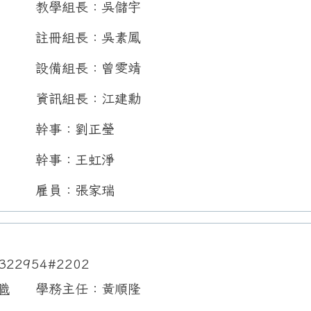
教學組長：吳儲宇
註冊組長：吳素鳳
設備組長：曾雯靖
資訊組長：江建勳
幹事：劉正瑩
幹事：王虹淨
雇員：張家瑞
322954#2202
職
學務主任：黃順隆