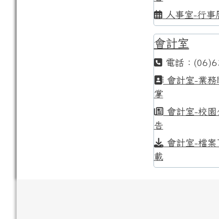
人事室-行事
會計室
電話：(06)6
會計室-業務
掌
會計室-校園
告
會計室-檔案
載