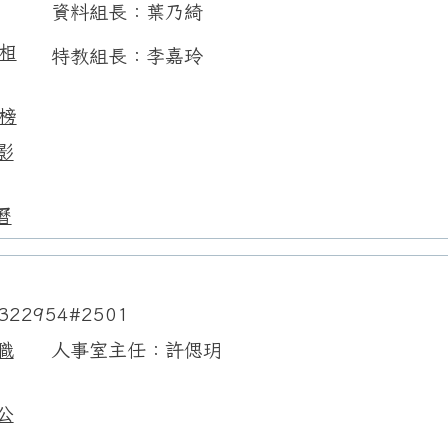
資料組長：葉乃綺
相
特教組長：李嘉玲
榜
影
曆
322954#2501
職
人事室主任：許偲玥
公