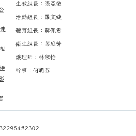
生教組長：張亞敬
公
活動組長：羅文婕
用連
體育組長：蔣佩君
衛生組長：葉庭芳
相
護理師：林淑怡
榜
幹事：何明芬
影
曆
322954#2302