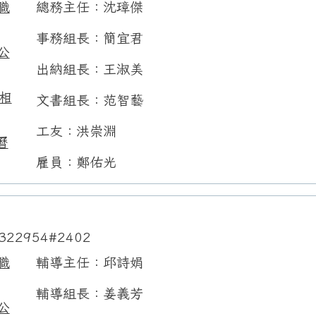
職
總務主任：沈璋傑
事務組長：簡宜君
公
出納組長：王淑美
相
文書組長：范智藝
工友：洪崇淵
曆
雇員：鄭佑光
322954#2402
職
輔導主任：邱詩娟
輔導組長：姜義芳
公