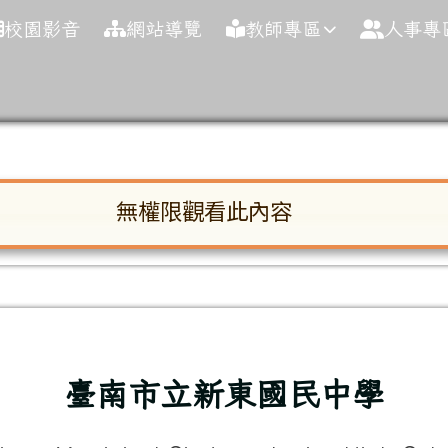
球資訊網
校園影音
網站導覽
教師專區
人事專
(06)632-2954
(06)6
無權限觀看此內容
啟。請使用 Tab 鍵在選項間移動焦點。按下 En
域
臺南市立新東國民中學