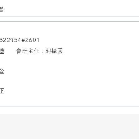
曆
322954#2601
職
會計主任：郭振國
公
下