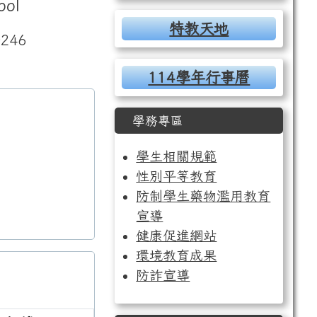
ool
特教天地
246
114學年行事曆
學務專區
學生相關規範
性別平等教育
防制學生藥物濫用教育
宣導
健康促進網站
環境教育成果
防詐宣導