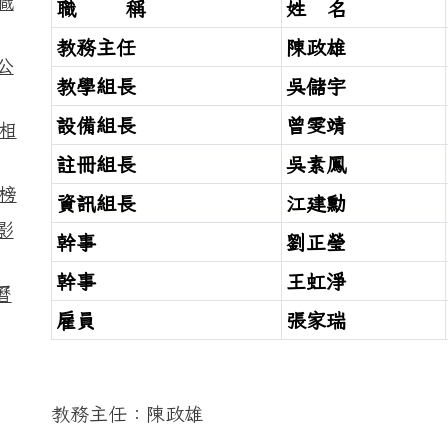
職
職 稱
姓 名
教務主任
陳政雄
公
教學組長
吳儲宇
設備組長
曾雯靖
相
註冊組長
吳素鳳
榜
資訊組長
江建勳
影
幹事
劉正瑩
幹事
王虹淨
曆
雇員
張家瑞
教務主任：陳政雄