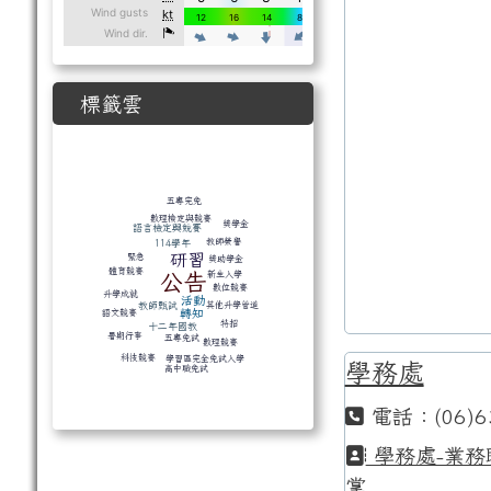
標籤雲
標籤雲導覽
五專完免
數理檢定與競賽
獎學金
語言檢定與競賽
教師榮譽
114學年
研習
緊急
獎助學金
體育競賽
公告
新生入學
數位競賽
升學成就
活動
其他升學管道
教師甄試
轉知
語文競賽
特招
十二年國教
暑期行事
五專免試
數理競賽
科技競賽
學習區完全免試入學
學務處
高中職免試
電話：(06)6
學務處-業務
掌