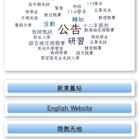
115學年
高中職免試
特招
緊急
五專完免
114學年
獎學金
數位競賽
數理競賽
升學成就
轉知
活動
十二年國教
公告
暑期行事
數理檢定與競賽
教師甄試
獎助學金
新生入學
研習
五專免試
語言檢定與競賽
體育競賽
其他升學管道
教師榮譽
語文競賽
學習區完全免試入學
右邊區域內容
新東舊站
English Website
特教天地