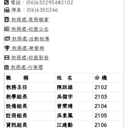
電話：(06)6322954#2102
傳真：(06)6350246
教務處-業務職掌
教務處-校園公告
教務處-活動相簿
教務處-榮譽榜
教務處-校園影音
教務處-行事曆
職 稱
姓 名
分 機
教務主任
陳政雄
2102
教學組長
吳儲宇
2103
設備組長
曾雯靖
2104
註冊組長
吳素鳳
2105
資訊組長
江建勳
2106