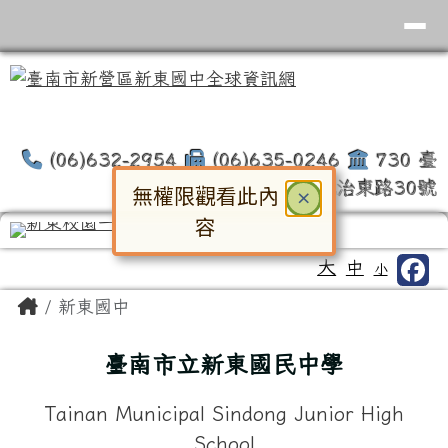
臺南市新營區新東國中全球資訊網
導覽列
跳至主內容區
(06)632-2954
(06)635-0246
730 臺
南市新營區民治東路30號
無權限觀看此內
關閉
×
容
對話框已開啟。請使用 Tab 鍵在選
工具列
大
中
小
頁尾區域
主內容區域
Home
新東國中
臺南市立新東國民中學
Tainan Municipal Sindong Junior High
School