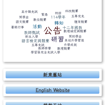
標籤雲導覽
科技競賽
高中職免試
特招
緊急
五專完免
114學年
獎學金
數位競賽
體育競賽
語文競賽
轉知
活動
公告
十二年國教
暑期行事
數理檢定與競賽
教師甄試
獎助學金
新生入學
研習
其他升學管道
語言檢定與競賽
升學成就
五專免試
教師榮譽
數理競賽
學習區完全免試入學
右邊區域內容
新東舊站
English Website