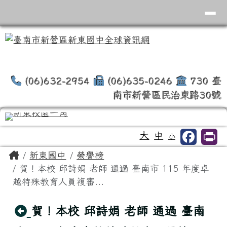
臺南市新營區新東國中全球資訊網
導覽列
跳至主內容區
(06)632-2954
(06)635-0246
730 臺
南市新營區民治東路30號
工具列
大
中
小
頁尾區域
主內容區域
Home
新東國中
榮譽榜
賀！本校 邱詩娟 老師 通過 臺南市 115 年度卓
越特殊教育人員複審...
回上頁
賀！本校 邱詩娟 老師 通過 臺南