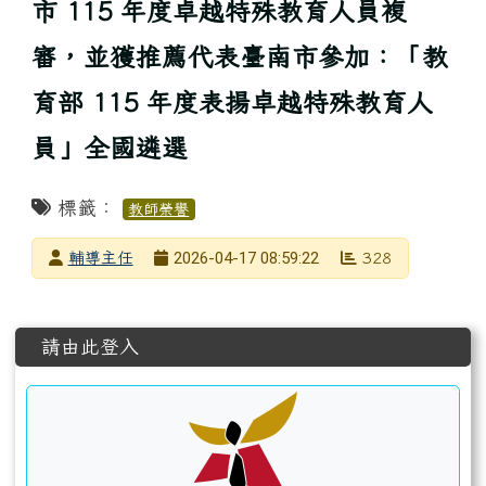
市 115 年度卓越特殊教育人員複
審，並獲推薦代表臺南市參加：「教
育部 115 年度表揚卓越特殊教育人
員」全國遴選
標籤：
教師榮譽
發布者
2026-04-17 08:59:22
輔導主任
328
發布日期
瀏覽次數
左邊區域內容
請由此登入