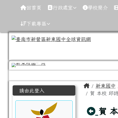
導覽列
跳至主內容區
臺南市新營區新東國中全
回首頁
行政處室
學校簡介
下載專區
工具列
頁尾區域
主內容區
Home
新東國中
左邊區域內容
請由此登入
賀 本校 邱
回上
賀 