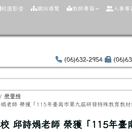
球資訊網
校園影音
網站導覽
教師專區
人事專
(06)632-2954
(06)6
域
榮譽榜
詩娟老師 榮獲「115年臺南市第九屆研發特殊教育教材教.
頁
本校 邱詩娟老師 榮獲「115年