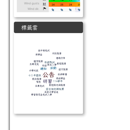
標籤雲
標籤雲導覽
高中職免試
科技競賽
獎學金
暑期行事
體育競賽
教師甄試
數理競賽
五專完免
新生入學
特招
活動
轉知
語文競賽
升學成就
公告
教師榮譽
十二年國教
獎助學金
數位競賽
研習
114學年
緊急
數理檢定與競賽
五專免試
語言檢定與競賽
其他升學管道
學習區完全免試入學