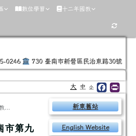
區
數位學習
十二年國教
重新取得
35-0246
730 臺南市新營區民治東路30號
大
中
小
右邊區域內容
新東舊站
..
臺南市第九
English Website