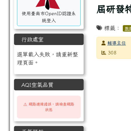
屆研發
使用臺南市OpenID認證系
統登入
標籤：
教
行政處室
發布者
輔導主任
發布日期
瀏覽次數
308
選單載入失敗，請重新整
理頁面。
AQI空氣品質
⚠️ 網路連線錯誤，請檢查網路
狀態