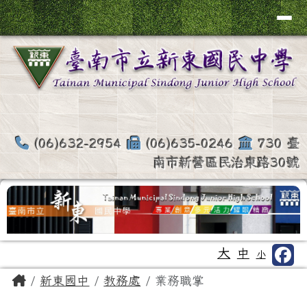
臺南市新營區新東國中全球資訊網
導覽列
跳至主內容區
(06)632-2954
(06)635-0246
730 臺
南市新營區民治東路30號
工具列
大
中
小
頁尾區域
主內容區域
Home
新東國中
教務處
業務職掌