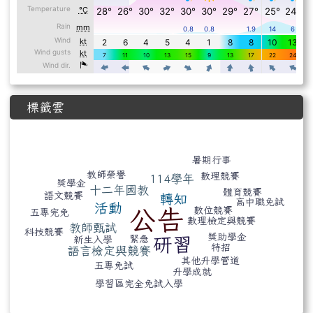
標籤雲
標籤雲導覽
暑期行事
教師榮譽
數理競賽
114學年
獎學金
十二年國教
體育競賽
語文競賽
轉知
高中職免試
活動
公告
數位競賽
五專完免
數理檢定與競賽
教師甄試
科技競賽
獎助學金
緊急
研習
新生入學
特招
語言檢定與競賽
其他升學管道
五專免試
升學成就
學習區完全免試入學