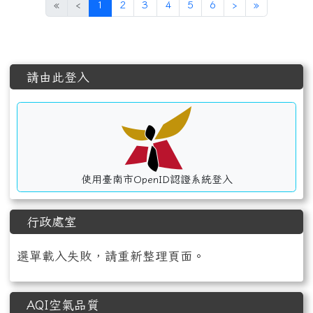
(目前頁次)
下一頁
最後頁
«
‹
1
2
3
4
5
6
›
»
左邊區域內容
請由此登入
使用臺南市OpenID認證系統登入
行政處室
選單載入失敗，請重新整理頁面。
AQI空氣品質