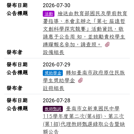
發布日期
2026-07-30
公告標題
檢送由教育部國民及學前教育
活動
署指導、本會主辦之「第七 屆遠哲
文創科學探究競賽」活動資訊，敬
請惠予公告周 知，並鼓勵貴校學生
有2個附
踴躍報名參加，請查照。
發布者
設備組長
發布日期
2026-07-29
公告標題
轉知臺南市政府原住民族
獎助學金
有2個附檔
學生獎助學金
發布者
註冊組長
發布日期
2026-07-28
公告標題
臺南市立新東國民中學
教師甄試
115學年度第二次(第4招)、第三次
(第1招)代理教師甄選錄取公告暨缺
額公告