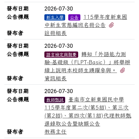
發布日期
2026-07-30
公告標題
115學年度新東國
新生入學
公告
有1個附
中新生常態編班名冊公告
發布者
註冊組長
發布日期
2026-07-30
公告標題
轉知「外語能力測
語言檢定與競賽
驗-基礎級（FLPT-Basic）」將舉辦
有1
線上說明本校師生踴躍參與。
發布者
資訊組長
發布日期
2026-07-30
公告標題
臺南市立新東國民中學
教師甄試
115學年度第二次(第5招)、第三次
(第2招)、第四次(第1招)代理教師甄
選錄取公告暨缺額公告
發布者
教務主任