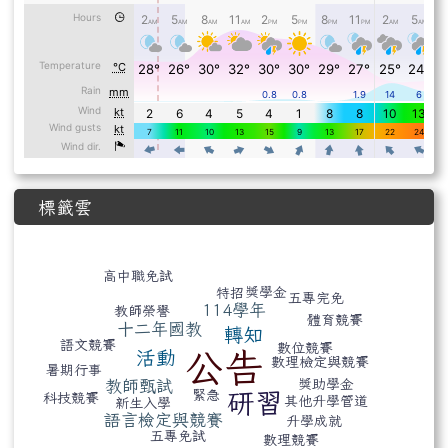
標籤雲
標籤雲導覽
高中職免試
獎學金
特招
五專完免
114學年
教師榮譽
體育競賽
十二年國教
轉知
語文競賽
數位競賽
活動
公告
數理檢定與競賽
暑期行事
教師甄試
獎助學金
緊急
研習
科技競賽
其他升學管道
新生入學
語言檢定與競賽
升學成就
五專免試
數理競賽