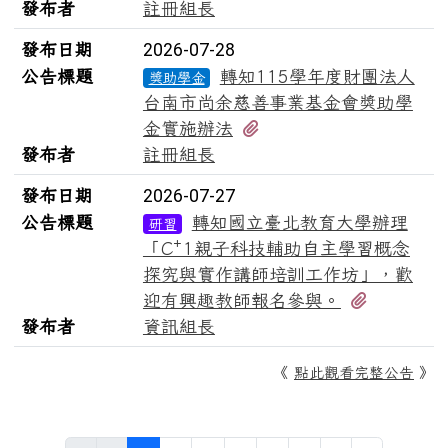
發布者
註冊組長
發布日期
2026-07-28
公告標題
轉知115學年度財團法人
獎助學金
台南市尚余慈善事業基金會獎助學
有1個附檔
金實施辦法
發布者
註冊組長
發布日期
2026-07-27
公告標題
轉知國立臺北教育大學辦理
研習
「C⁺1親子科技輔助自主學習概念
探究與實作講師培訓工作坊」，歡
有1個附
迎有興趣教師報名參與。
發布者
資訊組長
《
點此觀看完整公告
》